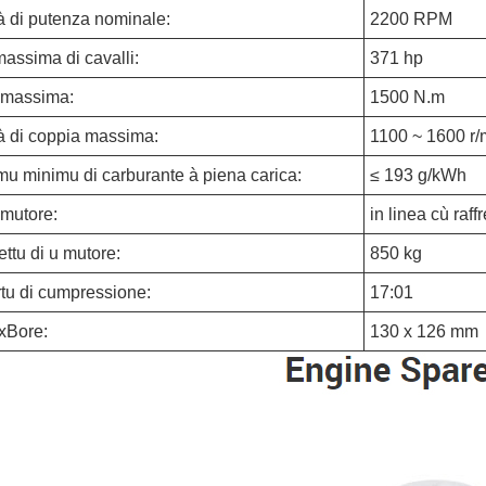
à di putenza nominale:
2200 RPM
assima di cavalli:
371 hp
 massima:
1500 N.m
à di coppia massima:
1100 ~ 1600 r/
u minimu di carburante à piena carica:
≤ 193 g/kWh
 mutore:
in linea cù raf
ttu di u mutore:
850 kg
tu di cumpressione:
17:01
 xBore:
130 x 126 mm