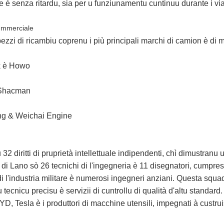
le è senza ritardu, sia per u funziunamentu cuntinuu durante i viagh
ummerciale
 pezzi di ricambiu coprenu i più principali marchi di camion è di 
k è Howo
Shacman
g & Weichai Engine
2 diritti di pruprietà intellettuale indipendenti, chì dimustranu
 di Lano sò 26 tecnichi di l'ingegneria è 11 disegnatori, cumpres
di l'industria militare è numerosi ingegneri anziani. Questa squ
 tecnicu precisu è servizii di cuntrollu di qualità d'altu stand
D, Tesla è i produttori di macchine utensili, impegnati à custruis