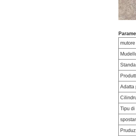
Parame
mutore
Mudellu
Standar
Produtt
Adatta 
Cilindr
Tipu di
sposta
Pruduz