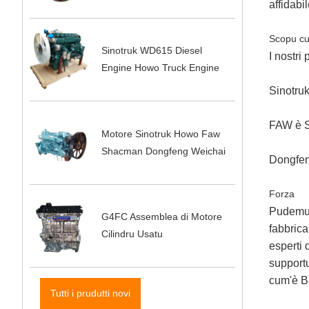
affidabi
Scopu c
Sinotruk WD615 Diesel
I nostri
Engine Howo Truck Engine
Sinotru
FAW è 
Motore Sinotruk Howo Faw
Shacman Dongfeng Weichai
Dongfen
Forza
Pudemu 3
G4FC Assemblea di Motore
fabbrica
Cilindru Usatu
esperti 
supportu
cum'è BY
Tutti i prudutti novi