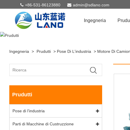
+86-531-86123880
admin@sdlano.com
Ingegneria
Prudut
Ingegneria
>
Prudutti
>
Pose Di L'industria
>
Motore Di Camio
Prudutti
Pose di l'industria
Parti di Macchine di Custruzzione