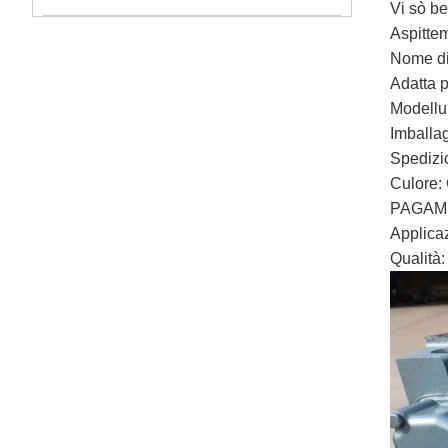
Vi sò b
Aspitte
Nome di 
Adatta p
Modell
Imballag
Spedizi
Culore:
PAGAM
Applica
Qualità: