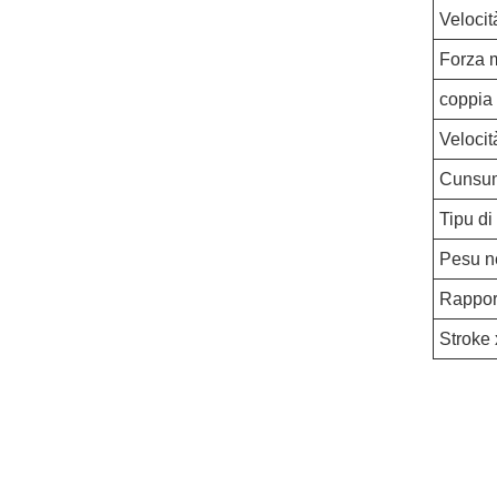
Velocit
Forza m
coppia
Velocit
Cunsum
Tipu di
Pesu ne
Rappor
Stroke