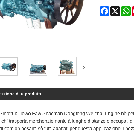
Facebook
X
W
izzione di u produttu
Sinotruk Howo Faw Shacman Dongfeng Weichai Engine hè pensatu 
a chì trasporta merchenzie nantu à lunghe distanze o occupati di 
di camion pesanti sò tutti adattati per questa applicazione. I pe