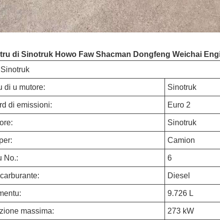
tru di Sinotruk Howo Faw Shacman Dongfeng Weichai Eng
 Sinotruk
 di u mutore:
Sinotruk
d di emissioni:
Euro 2
ore:
Sinotruk
per:
Camion
u No.:
6
 carburante:
Diesel
mentu:
9.726 L
zione massima:
273 kW