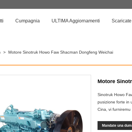
ti
Cumpagnia
ULTIMA Aggiornamenti
Scaricate
n
>
Motore Sinotruk Howo Faw Shacman Dongfeng Weichai
Motore Sino
Sinotruk Howo Fa
pusizione forte in
Cina, vi furniremu 
Mandate una du