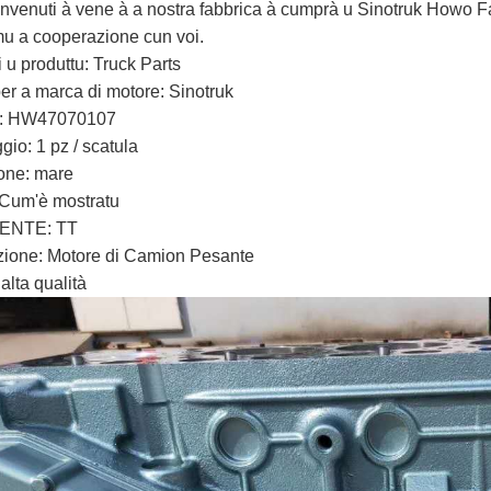
envenuti à vene à a nostra fabbrica à cumprà u Sinotruk Howo
mu a cooperazione cun voi.
u produttu: Truck Parts
er a marca di motore: Sinotruk
u: HW47070107
gio: 1 pz / scatula
one: mare
 Cum'è mostratu
ENTE: TT
zione: Motore di Camion Pesante
 alta qualità