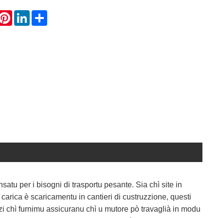
hatsApp
Pinterest
LinkedIn
Share
per i bisogni di trasportu pesante. Sia chì site in
carica è scaricamentu in cantieri di custruzzione, questi
zzi chì furnimu assicuranu chì u mutore pò travaglià in modu