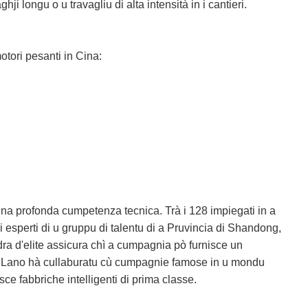
ji longu o u travagliu di alta intensità in i cantieri.
motori pesanti in Cina:
 una profonda cumpetenza tecnica. Trà i 128 impiegati in a
i esperti di u gruppu di talentu di a Pruvincia di Shandong,
adra d'elite assicura chì a cumpagnia pò furnisce un
ard. Lano hà cullaburatu cù cumpagnie famose in u mondu
ce fabbriche intelligenti di prima classe.